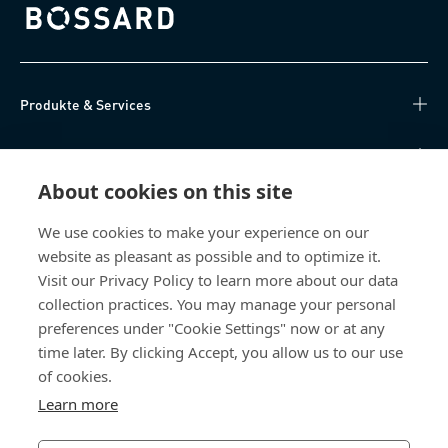
Bossard homepage
Produkte & Services
Wissen
About cookies on this site
Direktzugriff
We use cookies to make your experience on our
website as pleasant as possible and to optimize it.
Über uns
Visit our Privacy Policy to learn more about our data
collection practices. You may manage your personal
Bossard Österreich
preferences under "Cookie Settings" now or at any
Concorde Business Park 2/F/15
time later. By clicking Accept, you allow us to our use
2320 Schwechat
of cookies.
Österreich
Learn more