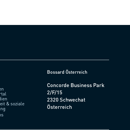
Bossard Österreich
Concorde Business Park
en
2/F/15
rtal
ien
2320 Schwechat
it & soziale
Österreich
ung
ns