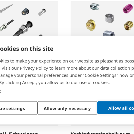
ookies on this site
kies to make your experience on our website as pleasant as poss
nik
Gewindeeinsätze
. Visit our Privacy Policy to learn more about our data collection p
nage your personal preferences under "Cookie Settings" now or
 By clicking Accept, you allow us to our use of cookies.
e
Allow all c
ie settings
Allow only necessary
hall-Schweissen
Verbindungstechnik zum