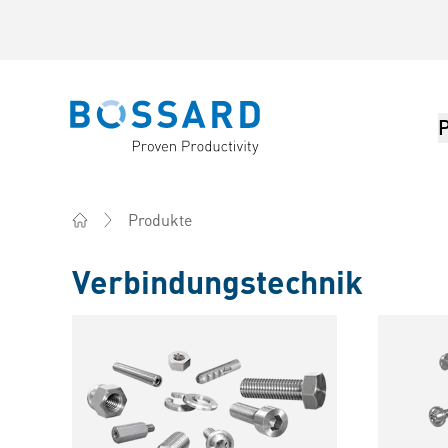
Bossard homepage
Produkte
Home
Verbindungstechnik
Produkte