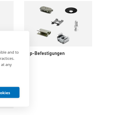
ible and to
Clip-Befestigungen
ractices.
 at any
ookies