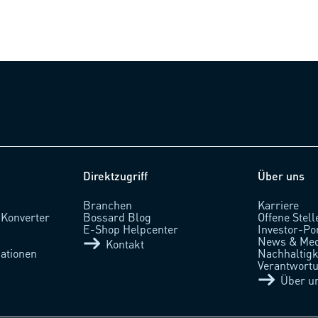
Direktzugriff
Über uns
Branchen
Karriere
 Konverter
Bossard Blog
Offene Stell
l
E-Shop Helpcenter
Investor-Po
News & Med
Kontakt
ationen
Nachhaltigke
Verantwort
Über u