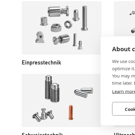
About c
We use coo
Einpresstechnik
Niettech
optimize it
You may ma
time later.
Learn mor
Cook
Schweisstechnik
Ultrasc