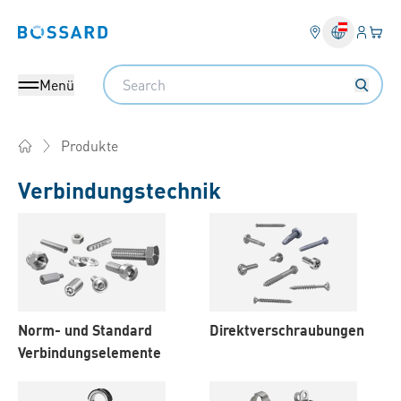
Anmel
Ihr 
Bossard homepage
Search
Menü
Produkte
Home
Verbindungstechnik
Produkte
Norm- und Standard
Direktverschraubungen
Verbindungselemente