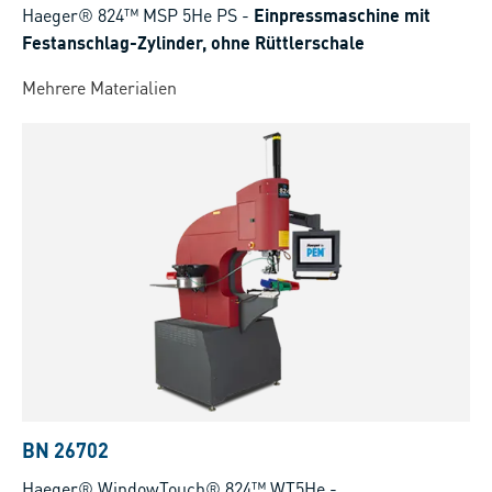
Haeger® 824™ MSP 5He PS
-
Einpressmaschine mit
Festanschlag-Zylinder, ohne Rüttlerschale
Mehrere Materialien
BN 26702
Haeger® WindowTouch® 824™ WT5He
-