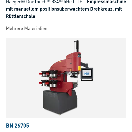
Haeger® OneTouch™ 824™ 5He LITE
-
Einpressmaschine
mit manuellem positionsüberwachtem Drehkreuz, mit
Rüttlerschale
Mehrere Materialien
BN 26705