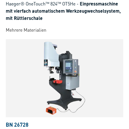
Haeger® OneTouch™ 824™ OT5He
-
Einpressmaschine
mit vierfach automatischem Werkzeugwechselsystem,
mit Rüttlerschale
Mehrere Materialien
BN 26728