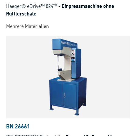
Haeger® eDrive™ 824™
-
Einpressmaschine ohne
Rüttlerschale
Mehrere Materialien
BN 26661