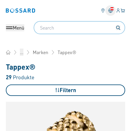
Anmel
Ihr 
Bossard homepage
Search
Menü
Tappex®
...
Marken
Home
Tappex®
29
Produkte
Filtern