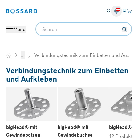
Anmel
Ihr 
Bossard homepage
Search
Menü
Verbindungstechnik zum Einbetten und Aufkleben
...
Home
Verbindungstechnik zum Einbetten
und Aufkleben
bigHead® mit
bigHead® mit
bigHead® mi
Gewindebolzen
Gewindebuchse
12 Produkte