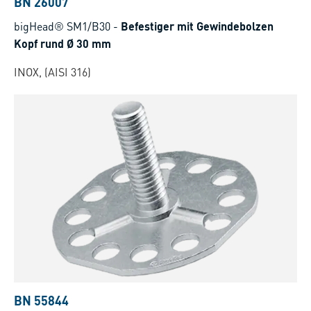
BN 26007
bigHead® SM1/B30
-
Befestiger mit Gewindebolzen
Kopf rund Ø 30 mm
INOX, (AISI 316)
BN 55844