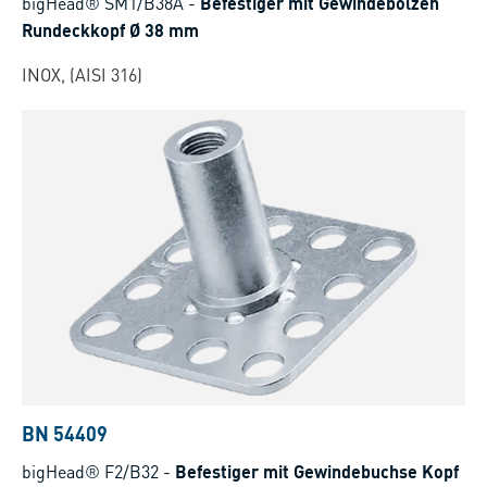
bigHead® SM1/B38A
-
Befestiger mit Gewindebolzen
Rundeckkopf Ø 38 mm
INOX, (AISI 316)
BN 54409
bigHead® F2/B32
-
Befestiger mit Gewindebuchse Kopf