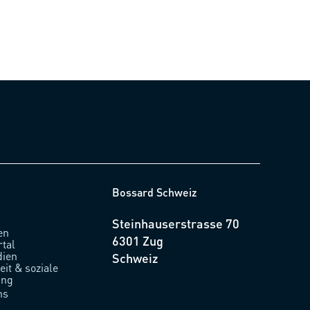
Bossard Schweiz
Steinhauserstrasse 70
en
6301 Zug
rtal
ien
Schweiz
it & soziale
ung
ns