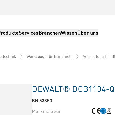
Produkte
Services
Branchen
Wissen
Über uns
ettechnik
Werkzeuge für Blindniete
Ausrüstung für Bl
DEWALT® DCB1104-Q
BN 53853
Merkmale zur