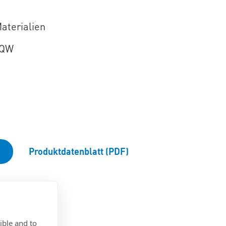
aterialien
-QW
®
Produktdatenblatt (PDF)
ible and to