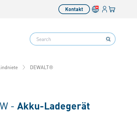
Anmelden
Ihr Warenkor
Kontakt
Search
DEWALT®
indniete
W -
Akku-Ladegerät