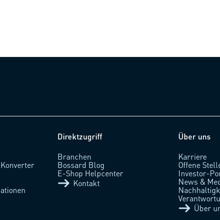
Direktzugriff
Über uns
Branchen
Karriere
 Konverter
Bossard Blog
Offene Stell
l
E-Shop Helpcenter
Investor-Po
News & Med
Kontakt
ationen
Nachhaltigke
Verantwort
Über u