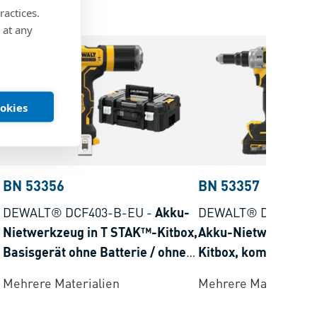
ractices.
 at any
ookies
BN 53356
BN 53357
DEWALT® DCF403-B-EU
-
Akku-
DEWALT® DCF414-
Nietwerkzeug in T STAK™-Kitbox,
Akku-Nietwerkzeug 
Basisgerät ohne Batterie / ohne
Kitbox, komplett au
Ladegerät
Mehrere Materialien
Mehrere Materialien