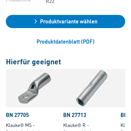
R22
Produktvariante wählen
Produktdatenblatt (PDF)
Hierfür geeignet
BN 27705
BN 27713
BN 
Klauke® MS
-
Klauke® R
-
Klau