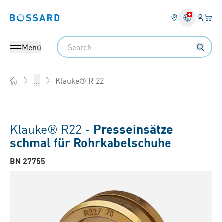
Anmel
Ihr 
Bossard homepage
Search
Menü
Klauke® R 22
...
Home
Klauke® R22 -
Presseinsätze
schmal für Rohrkabelschuhe
BN 27755