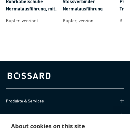
Rohrkabelschuhe
Stossverbinder
Pres
Normalausführung, mit
Normalausführung
Tren
Sichtloch
Kupfer, verzinnt
Kupfer, verzinnt
Kupfe
Bossard homepage
Produkte & Services
Wissen
About cookies on this site