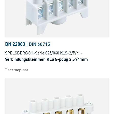
BN 22883
|
DIN 60715
SPELSBERG® i-Serie 025/040 KLS-2,5²/4²
-
Verbindungsklemmen KLS 5-polig 2,5²/4²mm
Thermoplast