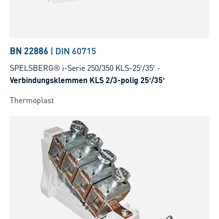
BN 22886
|
DIN 60715
SPELSBERG® i-Serie 250/350 KLS-25²/35²
-
Verbindungsklemmen KLS 2/3-polig 25²/35²
Thermoplast