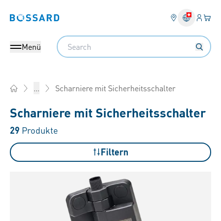
Anmel
Ihr 
Bossard homepage
Search
Menü
Scharniere mit Sicherheitsschalter
...
Home
Scharniere mit Sicherheitsschalter
29
Produkte
Filtern