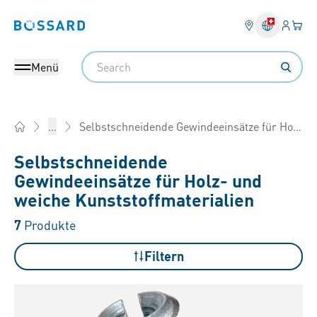
Anmel
Ihr 
Bossard homepage
Search
Menü
Selbstschneidende Gewindeeinsätze für Holz- und weiche Kunststoffmaterialien
...
Home
Selbstschneidende
Gewindeeinsätze für Holz- und
weiche Kunststoffmaterialien
7
Produkte
Filtern