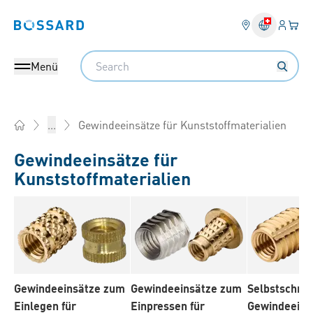
Anmel
Ihr 
Bossard homepage
Search
Menü
Gewindeeinsätze für Kunststoffmaterialien
...
Home
Gewindeeinsätze für
Kunststoffmaterialien
Gewindeeinsätze zum
Gewindeeinsätze zum
Selbstschne
Einlegen für
Einpressen für
Gewindeeins