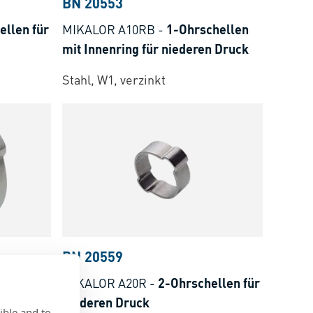
BN 20553
ellen für
MIKALOR A10RB
-
1-Ohrschellen
mit Innenring für niederen Druck
Stahl, W1, verzinkt
BN 20559
ellen für
MIKALOR A20R
-
2-Ohrschellen für
niederen Druck
ible and to