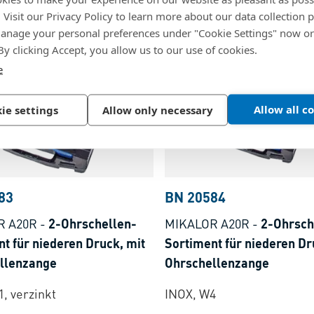
. Visit our Privacy Policy to learn more about our data collection p
4
Stahl, W1, verzinkt
nage your personal preferences under "Cookie Settings" now or
 By clicking Accept, you allow us to our use of cookies.
e
Allow all c
ie settings
Allow only necessary
83
BN 20584
R A20R
-
2-Ohrschellen-
MIKALOR A20R
-
2-Ohrsch
t für niederen Druck, mit
Sortiment für niederen Dr
llenzange
Ohrschellenzange
1, verzinkt
INOX, W4