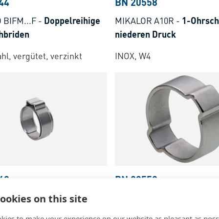
44
BN 20558
BIFM...F
-
Doppelreihige
MIKALOR A10R
-
1-Ohrsch
hbriden
niederen Druck
hl, vergütet, verzinkt
INOX, W4
60
BN 20552
ookies on this site
 A10RI
-
1-Ohrschellen
MIKALOR A20R
-
2-Ohrsch
nring für niederen Druck
niederen Druck
kies to make your experience on our website as pleasant as poss