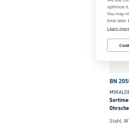
optimize it
INOX, W
You may ma
time later.
Learn mor
Cook
BN 205
MIKALO
Sortimen
Ohrsche
Stahl, W