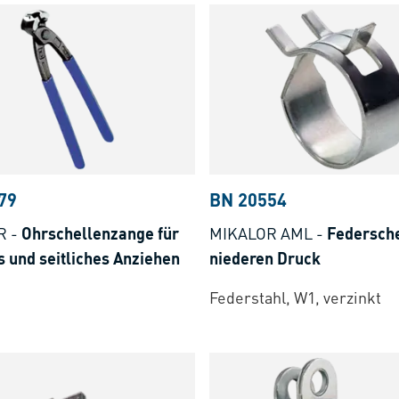
79
BN 20554
R
-
Ohrschellenzange für
MIKALOR AML
-
Federsche
s und seitliches Anziehen
niederen Druck
Federstahl, W1, verzinkt