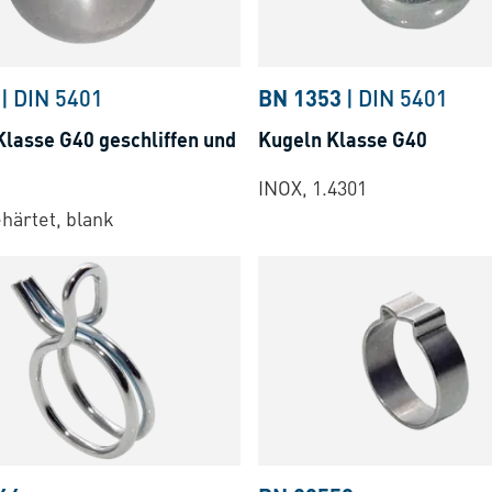
|
DIN 5401
BN 1353
|
DIN 5401
Klasse G40 geschliffen und
Kugeln Klasse G40
INOX, 1.4301
ehärtet, blank