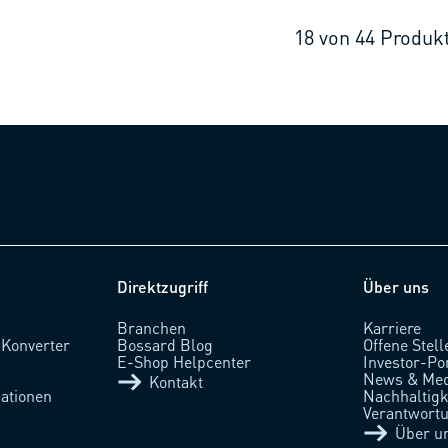
18
von
44
Produk
Direktzugriff
Über uns
Branchen
Karriere
 Konverter
Bossard Blog
Offene Stell
l
E-Shop Helpcenter
Investor-Po
News & Med
Kontakt
ationen
Nachhaltigke
Verantwort
Über u