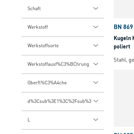
Schaft
BN 869
Werkstoff
Kugeln 
Werkstoffsorte
poliert
Stahl, g
Werkstoffausf%C3%BChrung
Oberfl%C3%A4che
d%3Csub%3E1%3C%2Fsub%3E
L