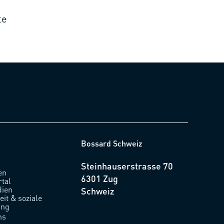
te
Bossard Schweiz
Steinhauserstrasse 70
en
6301 Zug
rtal
ien
Schweiz
it & soziale
ung
ns