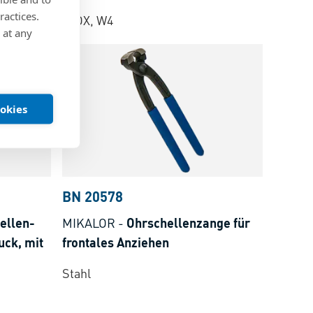
ractices.
INOX, W4
 at any
ookies
BN 20578
ellen-
MIKALOR
-
Ohrschellenzange für
uck, mit
frontales Anziehen
Stahl