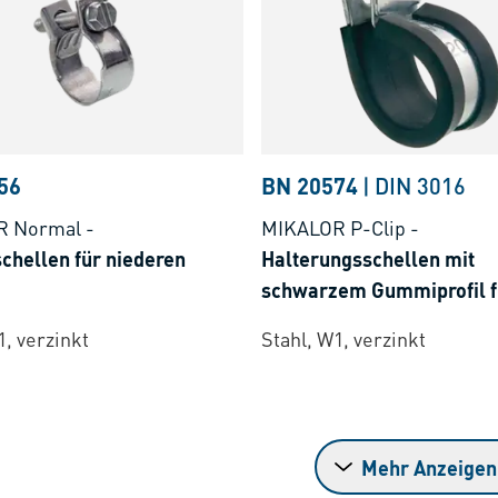
56
BN 20574
|
DIN 3016
R Normal
-
MIKALOR P-Clip
-
chellen für niederen
Halterungsschellen mit
schwarzem Gummiprofil f
niederen Druck
1, verzinkt
Stahl, W1, verzinkt
Mehr Anzeigen