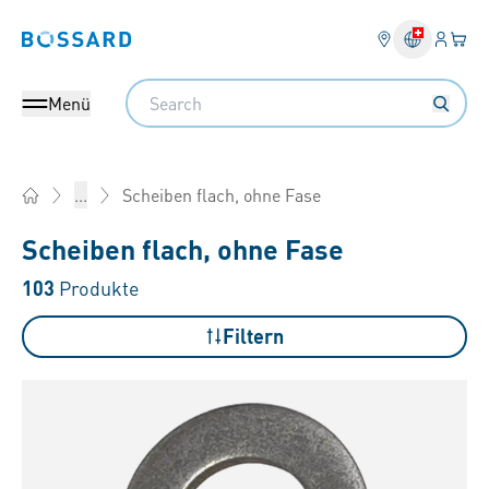
Anmel
Ihr 
Bossard homepage
Search
Menü
Scheiben flach, ohne Fase
...
Home
Scheiben flach, ohne Fase
103
Produkte
Filtern