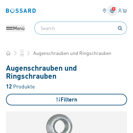
Anmel
Ihr 
Bossard homepage
Search
Menü
Augenschrauben und Ringschrauben
...
Home
Augenschrauben und
Ringschrauben
12
Produkte
Filtern