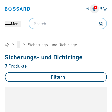
Anmel
Ihr 
Bossard homepage
Search
Menü
Sicherungs- und Dichtringe
...
Home
Sicherungs- und Dichtringe
7
Produkte
Filtern