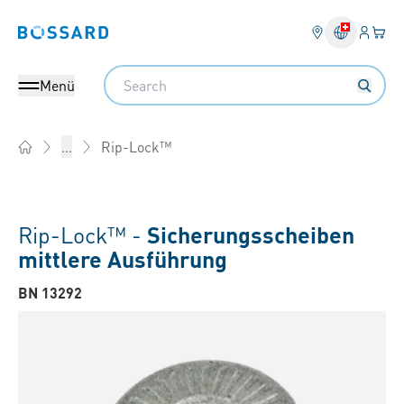
Anmel
Ihr 
Bossard homepage
Search
Menü
Rip-Lock™
...
Home
Rip-Lock™ -
Sicherungsscheiben
mittlere Ausführung
BN 13292