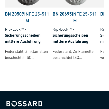
BN 20509
|
NFE 25-511
BN 20695
|
NFE 25-511
BN 
M
M
Rip-Lock™
-
Rip-Lock™
-
Rip-
Sicherungsscheiben
Sicherungsscheiben
Sich
mittlere Ausführung
mittlere Ausführung
mitt
Federstahl, Zinklamellen
Federstahl, Zinklamellen
Fede
beschichtet ISO
beschichtet ISO
verz
10683/flZnL/nc/ TL/480h/C
10683/flZnL/nc/ TL/480h/C
TL: CresaCoat® C 307
TL: CresaCoat® C 313
Black
Silver
Bossard homepage