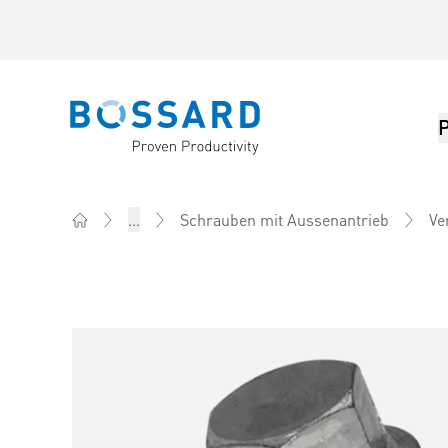
Bossard homepage
Ve
...
Schrauben mit Aussenantrieb
Home