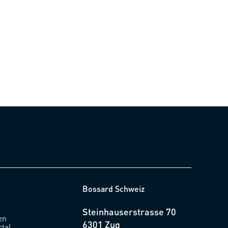
Bossard Schweiz
Steinhauserstrasse 70
en
6301 Zug
rtal