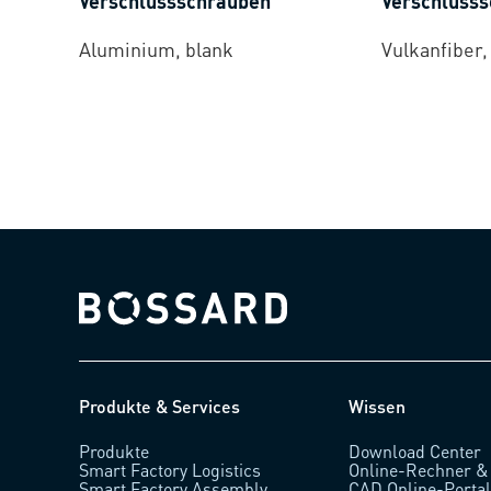
Verschlussschrauben
Verschluss
Aluminium, blank
Vulkanfiber,
Bossard homepage
Produkte & Services
Wissen
Produkte
Download Center
Smart Factory Logistics
Online-Rechner &
Smart Factory Assembly
CAD Online-Porta