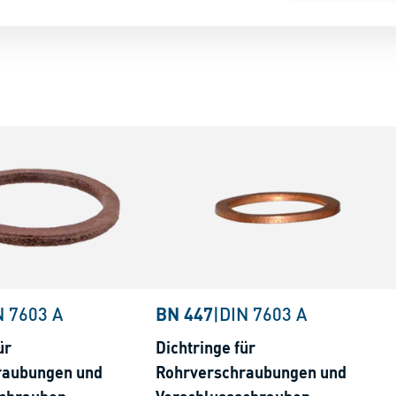
N 7603 A
BN 447
|
DIN 7603 A
ür
Dichtringe für
raubungen und
Rohrverschraubungen und