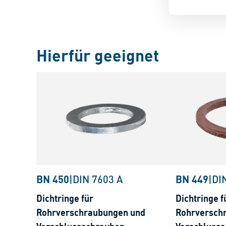
Hierfür geeignet
BN 450
|
DIN 7603 A
BN 449
|
DI
Dichtringe für
Dichtringe f
Rohrverschraubungen und
Rohrversch