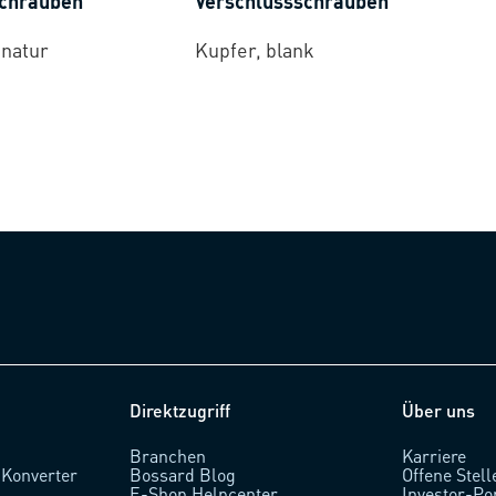
schrauben
Verschlussschrauben
 natur
Kupfer, blank
Direktzugriff
Über uns
Branchen
Karriere
 Konverter
Bossard Blog
Offene Stell
l
E-Shop Helpcenter
Investor-Po