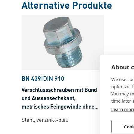
Alternative Produkte
About c
BN 439
|
DIN 910
We use coo
optimize it
Verschlussschrauben mit Bund
You may ma
und Aussensechskant,
time later.
metrisches Feingewinde ohne
Learn mor
Dichtring
Stahl, verzinkt-blau
Cook