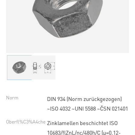
Norm
DIN 934 (Norm zurückgezogen)
~ISO 4032 ~UNI 5588 ~ČSN 021401
Oberfl%C3%A4che
Zinklamellen beschichtet ISO
10683/flZnL/nc/480h/C (µ=0.12-