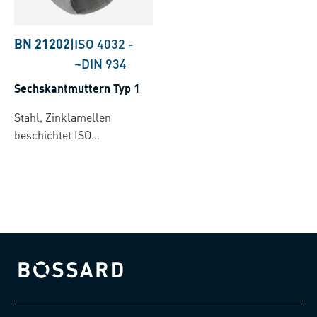
BN 21202
|
ISO 4032
-
~DIN 934
Sechskantmuttern Typ 1
Stahl, Zinklamellen
beschichtet ISO
10683/flZnL/nc/480h/C
(µ=0.12-0.18)
Bossard homepage