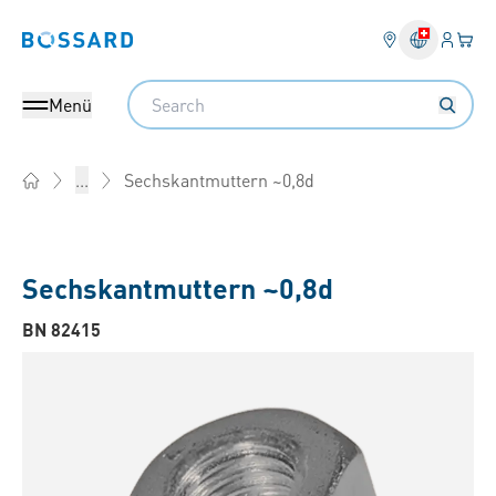
Anmel
Ihr 
Bossard homepage
Search
Menü
Sechskantmuttern ~0,8d
...
Home
Sechskantmuttern ~0,8d
BN 82415