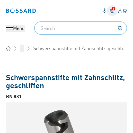
Anmel
Ihr 
Bossard homepage
Search
Menü
Schwerspannstifte mit Zahnschlitz, geschliffen
...
Home
Schwerspannstifte mit Zahnschlitz,
geschliffen
BN 881