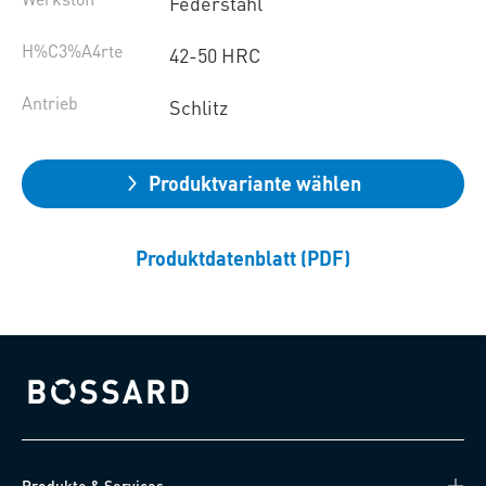
Federstahl
H%C3%A4rte
42-50 HRC
Antrieb
Schlitz
Produktvariante wählen
Produktdatenblatt (PDF)
Bossard homepage
Produkte & Services