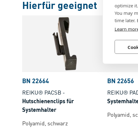
Hierfür geeignet
optimize it
You may ma
time later.
Learn mor
Cook
BN 22664
BN 22656
REIKU® PACSB
-
REIKU® PA
Hutschienenclips für
Systemhalt
Systemhalter
Polyamid, s
Polyamid, schwarz