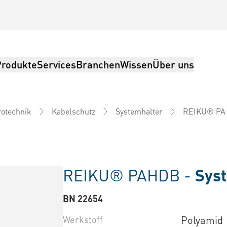
Produkte
Services
Branchen
Wissen
Über uns
REIKU® PA
rotechnik
Kabelschutz
Systemhalter
REIKU® PAHDB -
Syst
BN 22654
Werkstoff
Polyamid