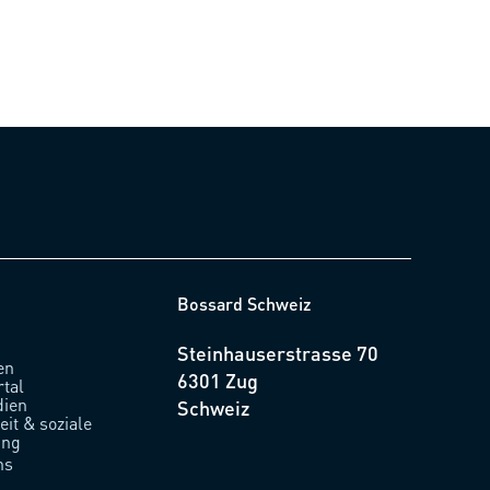
Bossard Schweiz
Steinhauserstrasse 70
en
6301 Zug
rtal
ien
Schweiz
it & soziale
ung
ns