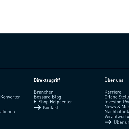
Direktzugriff
Über uns
Branchen
Karriere
 Konverter
Bossard Blog
Offene Stell
l
E-Shop Helpcenter
Investor-Po
News & Med
Kontakt
ationen
Nachhaltigke
Verantwort
Über u