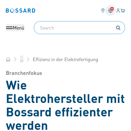
Anmel
Ihr 
Bossard homepage
Search
Menü
Effizienz in der Elektrofertigung
...
Bossard AG Schweiz - Verbindungselemente, Engineering, Lo
Branchenfokus
Wie
Elektrohersteller mit
Bossard effizienter
werden