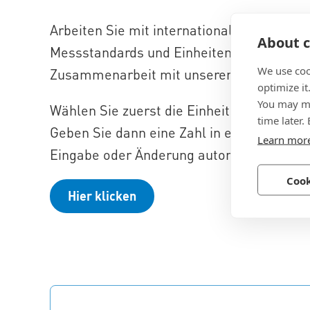
Arbeiten Sie mit internationalen Teams o
About c
Messstandards und Einheitensystemen wie 
We use coo
Zusammenarbeit mit unserem zuverläss
optimize it
You may ma
Wählen Sie zuerst die Einheit des Drehm
time later.
Geben Sie dann eine Zahl in eines der Feld
Learn mor
Eingabe oder Änderung automatisch aktual
Cook
Hier klicken