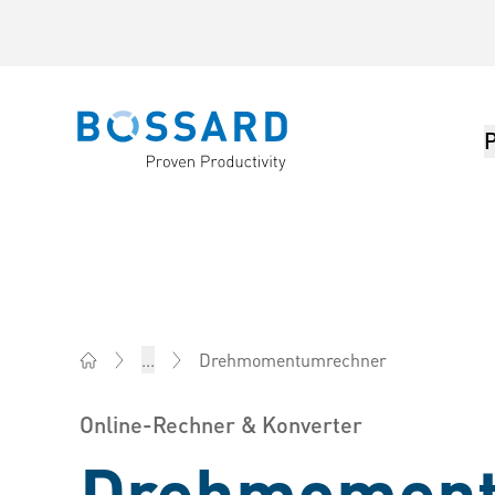
Bossard homepage
Drehmomentumrechner
...
Bossard AG Schweiz - Verbindungselemente, Engineer
Online-Rechner & Konverter
Drehmoment