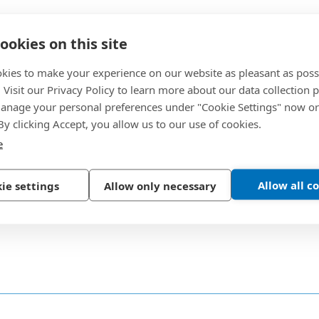
der in Branchen mit verschiedenen
ookies on this site
Metrisch und Zoll? Erleichtern Sie Ihre
kies to make your experience on our website as pleasant as poss
igen Drehmomentumrechner.
. Visit our Privacy Policy to learn more about our data collection p
nage your personal preferences under "Cookie Settings" now or
oments, die Sie umrechnen möchten.
 By clicking Accept, you allow us to our use of cookies.
er ein. Das Ergebnis wird bei jeder
e
isiert.
Allow all c
ie settings
Allow only necessary