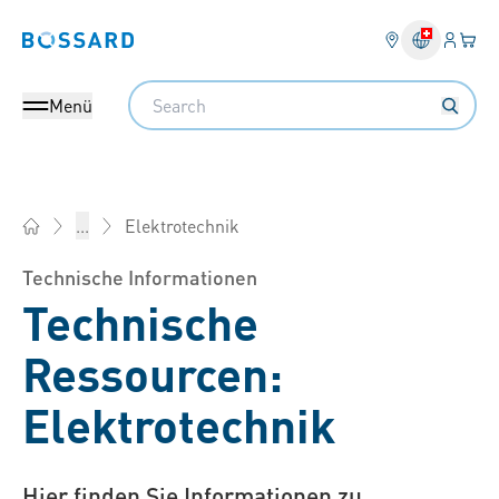
Anmel
Ihr 
Bossard homepage
Search
Menü
Elektrotechnik
...
Bossard AG Schweiz - Verbindungselemente, Engineering, Lo
Technische Informationen
Technische
Ressourcen:
Elektrotechnik
Hier finden Sie Informationen zu