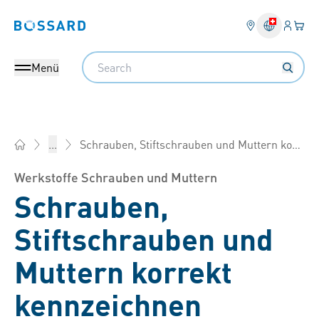
Anmel
Ihr 
Bossard homepage
Search
Menü
Schrauben, Stiftschrauben und Muttern korrekt kennzeichnen
...
Bossard AG Schweiz - Verbindungselemente, Engineering, Lo
Werkstoffe Schrauben und Muttern
Schrauben,
Stiftschrauben und
Muttern korrekt
kennzeichnen