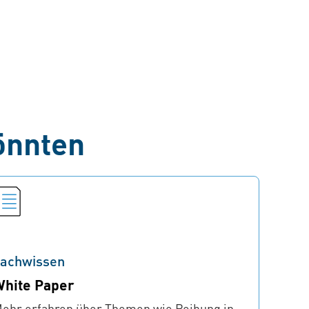
önnten
achwissen
hite Paper
ehr erfahren über Themen wie Reibung in