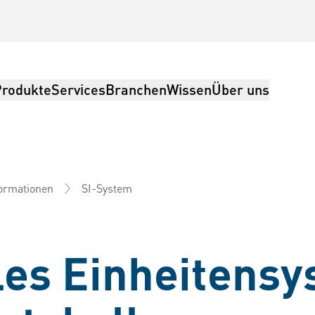
Produkte
Services
Branchen
Wissen
Über uns
SI-System
formationen
ing, Logistik
les Einheitensy