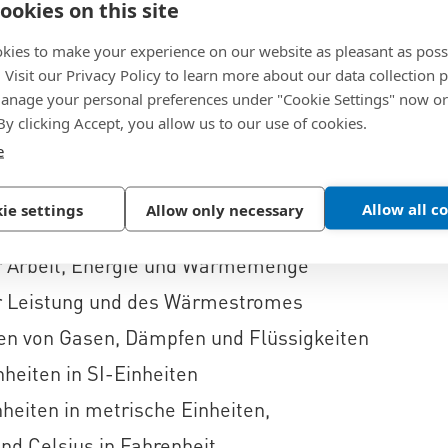
ookies on this site
er.
kies to make your experience on our website as pleasant as poss
r Umrechnung von Werten von einer
. Visit our Privacy Policy to learn more about our data collection p
nage your personal preferences under "Cookie Settings" now or
l die Umrechnung von metrischen
 By clicking Accept, you allow us to our use of cookies.
cht, Fläche und mehr:
e
en
Allow all c
ie settings
Allow only necessary
er mechanischen Spannung
r Arbeit, Energie und Wärmemenge
er Leistung und des Wärmestromes
en von Gasen, Dämpfen und Flüssigkeiten
heiten in SI-Einheiten
eiten in metrische Einheiten,
und Celsius in Fahrenheit