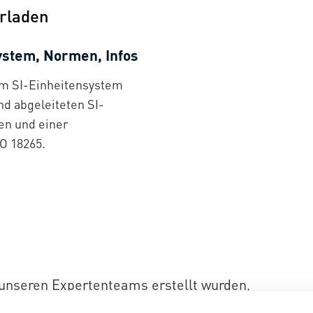
rladen
ystem, Normen, Infos
um SI-Einheitensystem
nd abgeleiteten SI-
en und einer
O 18265.
 unseren Expertenteams erstellt wurden,
schiedenen SI-Einheiten, deren