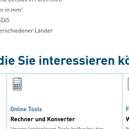
en in mm²
8265
erschiedener Länder
ie Sie interessieren k
Online Tools
F
Rechner und Konverter
W
Unsere kostenlosen Tools helfen bei der
M