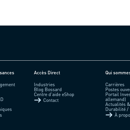
ssances
Accès Direct
Qui somme
rgement
Industries
Carrières
Blog Bossard
Postes ouve
Centre d'aide eShop
Portail Inve
AD
allemand)
Contact
Actualités 
niques
Durabilité /
s
À prop