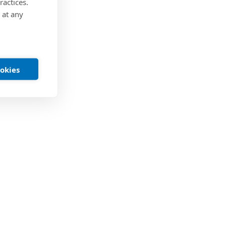
ractices.
 at any
ookies