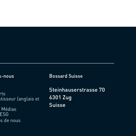
s-nous
Bossard Suisse
Steinhauserstrasse 70
rts
6301 Zug
stisseur (anglais et
Suisse
& Médias
 ESG
os de nous