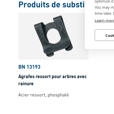
optimize it
Produits de substitution
You may ma
time later.
Learn mor
Cook
BN 13193
Agrafes ressort pour arbres avec
rainure
Acier ressort, phosphaté