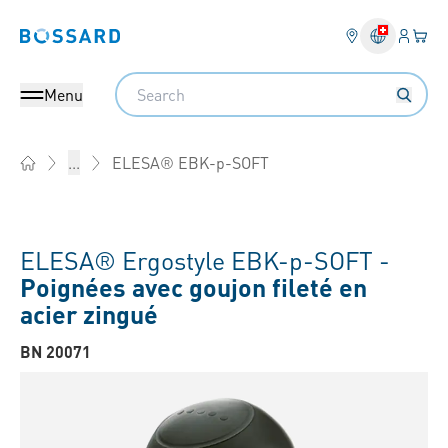
Connex
Votre
Bossard homepage
Search
Menu
ELESA® EBK-p-SOFT
...
Home
ELESA® Ergostyle EBK-p-SOFT -
Poignées avec goujon fileté en
acier zingué
BN 20071