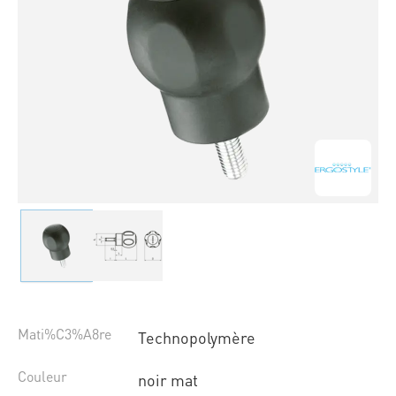
Mati%C3%A8re
Technopolymère
Couleur
noir mat