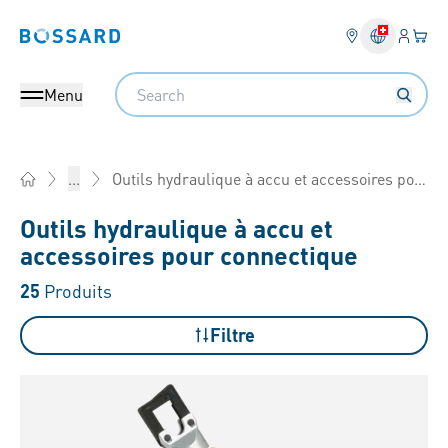
Connex
Votre
Bossard homepage
Search
Menu
Outils hydraulique à accu et accessoires pour connectique
...
Home
Outils hydraulique à accu et
accessoires pour connectique
25
Produits
Filtre