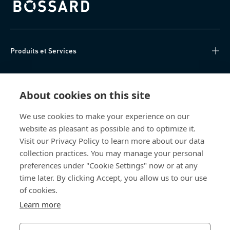
Bossard homepage
Produits et Services
Centre de connaissances
About cookies on this site
Accès Direct
We use cookies to make your experience on our
website as pleasant as possible and to optimize it.
Qui sommes-nous
Visit our Privacy Policy to learn more about our data
collection practices. You may manage your personal
Bossard Suisse
preferences under "Cookie Settings" now or at any
time later. By clicking Accept, you allow us to our use
Steinhauserstrasse 70
6301 Zug
of cookies.
Suisse
Learn more