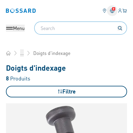
Connex
Votre
Bossard homepage
Search
Menu
Doigts d'indexage
...
Home
Doigts d'indexage
8
Produits
Filtre