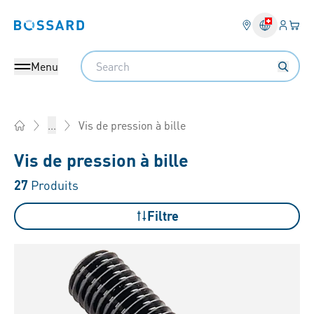
Connex
Votre
Bossard homepage
Search
Menu
Vis de pression à bille
...
Home
Vis de pression à bille
27
Produits
Filtre