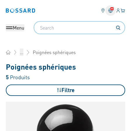
Connex
Votre
Bossard homepage
Search
Menu
Poignées sphériques
...
Home
Poignées sphériques
5
Produits
Filtre