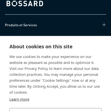
Bossard homepage
Produits et Services
Centre de connaissances
About cookies on this site
Accès Direct
We use cookies to make your experience on our
website as pleasant as possible and to optimize it.
Qui sommes-nous
Visit our Privacy Policy to learn more about our data
collection practices. You may manage your personal
Bossard Suisse
preferences under "Cookie Settings" now or at any
Steinhauserstrasse 70
time later. By clicking Accept, you allow us to our use
6301 Zug
of cookies.
Suisse
Learn more