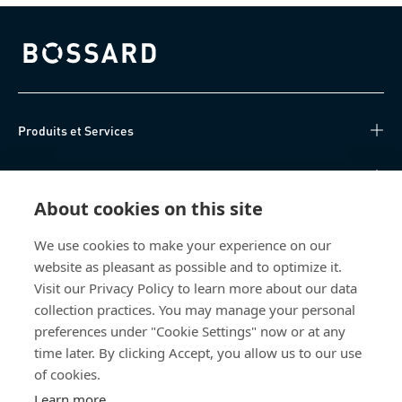
Bossard homepage
Produits et Services
Centre de connaissances
About cookies on this site
Accès Direct
We use cookies to make your experience on our
website as pleasant as possible and to optimize it.
Qui sommes-nous
Visit our Privacy Policy to learn more about our data
collection practices. You may manage your personal
Bossard Suisse
preferences under "Cookie Settings" now or at any
Steinhauserstrasse 70
time later. By clicking Accept, you allow us to our use
6301 Zug
of cookies.
Suisse
Learn more