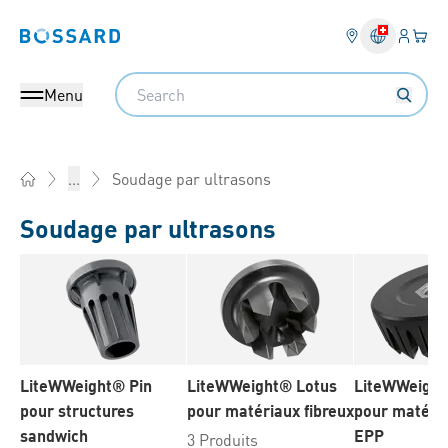
Connex
Votre
Bossard homepage
Search
Menu
Soudage par ultrasons
...
Home
Soudage par ultrasons
LiteWWeight® Pin
LiteWWeight® Lotus
LiteWWeigh
pour structures
pour matériaux fibreux
pour matéri
sandwich
EPP
3 Produits