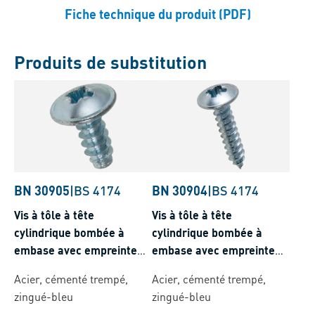
Fiche technique du produit (PDF)
Produits de substitution
BN 30905
|
BS 4174
BN 30904
|
BS 4174
Vis à tôle à tête
Vis à tôle à tête
cylindrique bombée à
cylindrique bombée à
embase avec empreinte
embase avec empreinte
cruciforme Pozidriv
cruciforme Pozidriv
Acier, cémenté trempé,
Acier, cémenté trempé,
forme Z et à bout plat
forme Z et à bout pointu
zingué-bleu
zingué-bleu
forme F
forme C