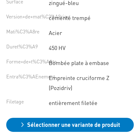
Surface
zingué-bleu
Version+de+mat%C3%A9riau
cémenté trempé
Mati%C3%A8re
Acier
Duret%C3%A9
450 HV
Forme+de+t%C3%AAte
Bombée plate à embase
Entra%C3%AEnement
Empreinte cruciforme Z
(Pozidriv)
Filetage
entièrement filetée
Sélectionner une variante de produit