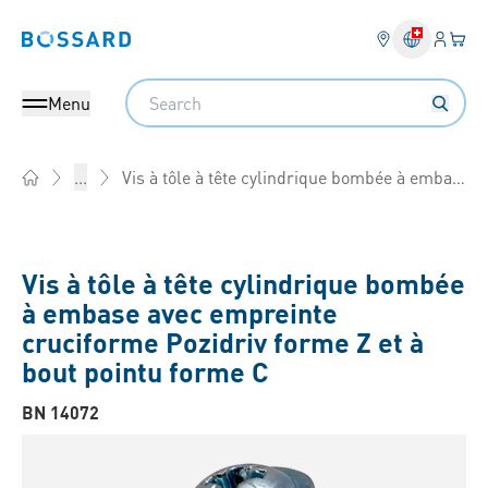
Connex
Votre
Bossard homepage
Search
Menu
Vis à tôle à tête cylindrique bombée à embase avec empreinte cruciforme Pozidriv forme Z et à bout pointu forme C
...
Home
Vis à tôle à tête cylindrique bombée
à embase avec empreinte
cruciforme Pozidriv forme Z et à
bout pointu forme C
BN 14072