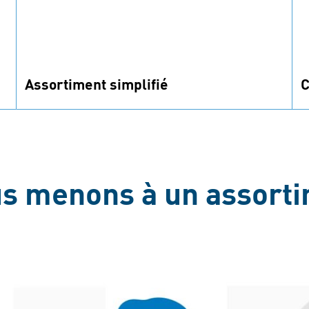
Assortiment simplifié
C
Utilisez les bonnes technologies de fixation et
M
outils pour réduire les risques d'échecs
a
d'assemblage.
l
 menons à un assorti