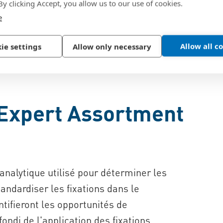
 By clicking Accept, you allow us to our use of cookies.
e
Allow all c
ie settings
Allow only necessary
tionne ?
 Expert Assortment
analytique utilisé pour déterminer les
andardiser les fixations dans le
ifieront les opportunités de
ondi de l'application des fixations.