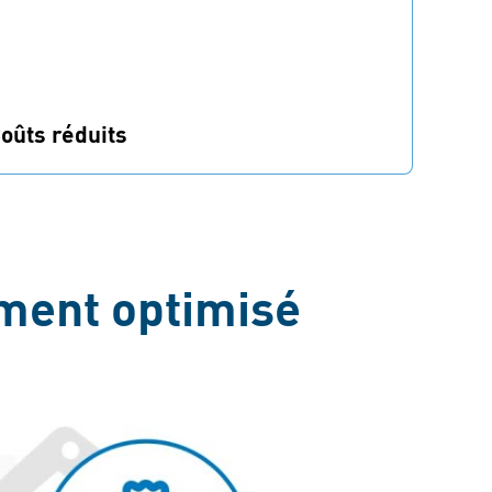
oûts réduits
oins de fixations différentes dans votre
ssortiment ou dans un seul produit réduisent
es coûts.
ment optimisé