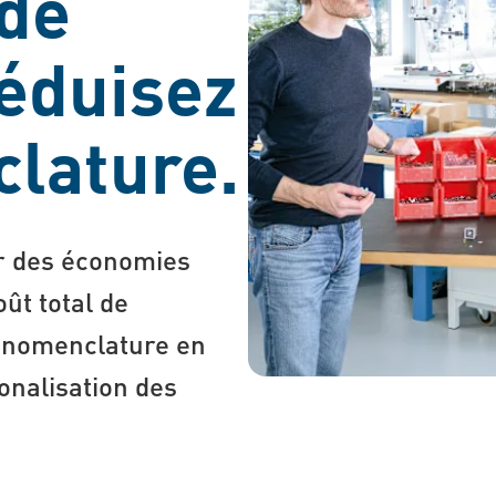
 de
réduisez
lature.
er des économies
oût total de
e nomenclature en
ionalisation des