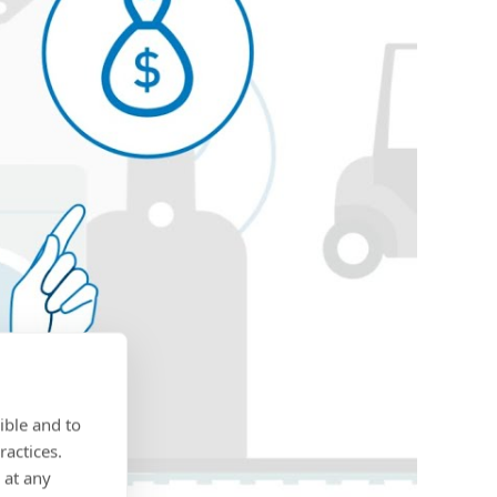
ible and to
ractices.
 at any