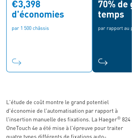
€3,398
70% de ga
Basé sur les coûts horaires
Le temps d'asse
moyens de la main-d'œuvre dans
5,66 à 1,68 mi
d'économies
temps
la zone euro
par 1 500 châssis
par rapport au pr
L'étude de coût montre le grand potentiel
d'économie de l'automatisation par rapport à
®
l'insertion manuelle des fixations. La Haeger
824
OneTouch 4e a été mise à l'épreuve pour traiter
quatre types différents de fixations auto-