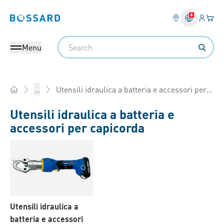
Login
Il tu
Bossard homepage
Search
Menu
Utensili idraulica a batteria e accessori per capicorda
...
Home
Utensili idraulica a batteria e
accessori per capicorda
Utensili idraulica a
batteria e accessori