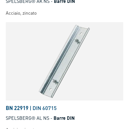
SPELSBERG® AK NS
-
Barre DIN
Acciaio, zincato
BN 22919
|
DIN 60715
SPELSBERG® AL NS
-
Barre DIN