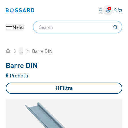
Login
Il tu
Bossard homepage
Search
Menu
Barre DIN
...
Home
Barre DIN
8
Prodotti
Filtra