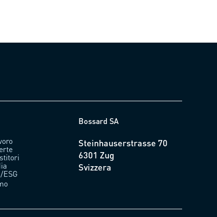
Bossard SA
avoro
Steinhauserstrasse 70
erte
6301 Zug
stitori
ia
Svizzera
tà/ESG
amo