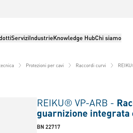
dotti
Servizi
Industrie
Knowledge Hub
Chi siamo
REIKU®
tecnica
Protezioni per cavi
Raccordi curvi
REIKU® VP-ARB -
Rac
guarnizione integrata 
BN 22717