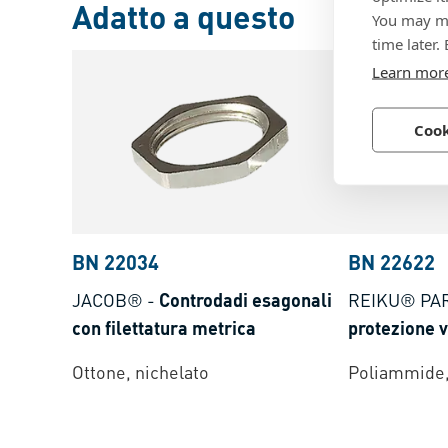
Adatto a questo
You may ma
time later.
Learn mor
Cook
BN 22034
BN 22622
JACOB®
-
Controdadi esagonali
REIKU® PA
con filettatura metrica
protezione 
Ottone, nichelato
Poliammide,