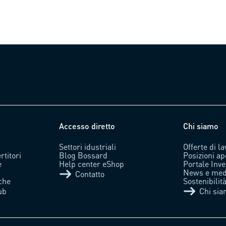
Accesso diretto
Chi siamo
Settori idustriali
Offerte di l
rtitori
Blog Bossard
Posizioni ap
e
Help center eShop
Portale Inve
News e med
Contatto
che
Sostenibili
ub
Chi si