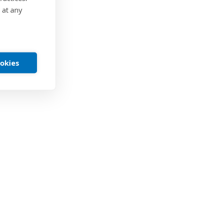
 at any
ookies