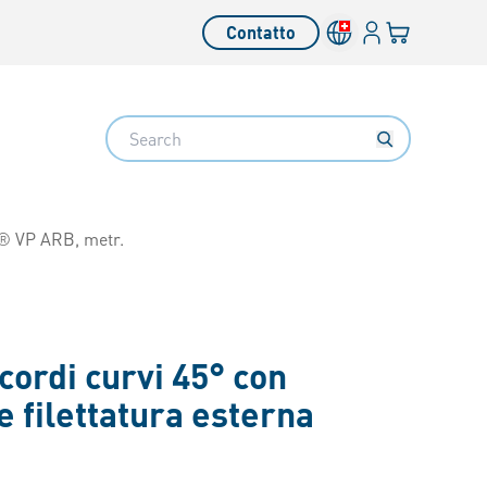
Login
Il tuo carrello
Contatto
Search
 VP ARB, metr.
cordi curvi 45° con
e filettatura esterna