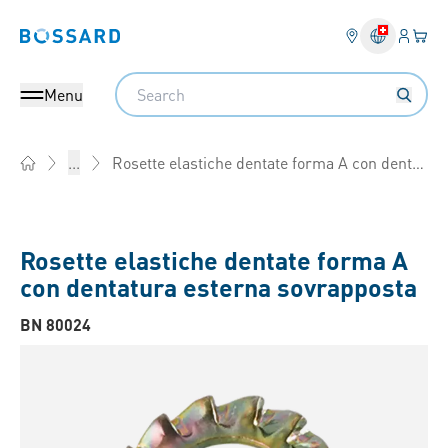
Login
Il tu
Bossard homepage
Search
Menu
Rosette elastiche dentate forma A con dentatura esterna sovrapposta
...
Home
Rosette elastiche dentate forma A
con dentatura esterna sovrapposta
BN 80024