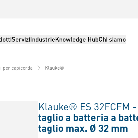
dotti
Servizi
Industrie
Knowledge Hub
Chi siamo
Klauke®
ri per capicorda
Klauke® ES 32FCFM 
taglio a batteria a bat
taglio max. Ø 32 mm