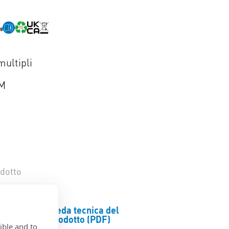
multipli
M
odotto
Scheda tecnica del
prodotto (PDF)
ible and to