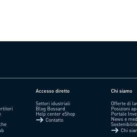
Accesso diretto
Chi siamo
Settori idustriali
Offerte di l
rtitori
Blog Bossard
Posizioni ap
e
Help center eShop
Portale Inve
News e med
Contatto
che
Sostenibili
ub
Chi si