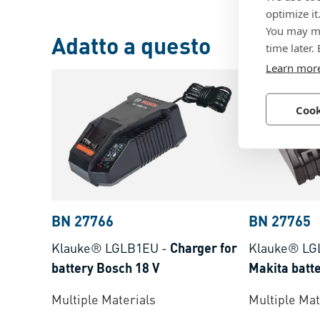
optimize it
You may ma
Adatto a questo
time later.
Learn mor
Cook
BN 27766
BN 27765
Klauke® LGLB1EU
-
Charger for
Klauke® LG
battery Bosch 18 V
Makita batte
Multiple Materials
Multiple Mat