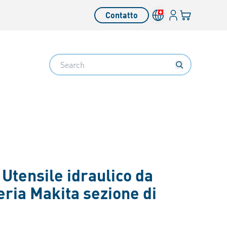
Login
Il tuo carrello
Contatto
Search
-
Utensile idraulico da
teria Makita sezione di