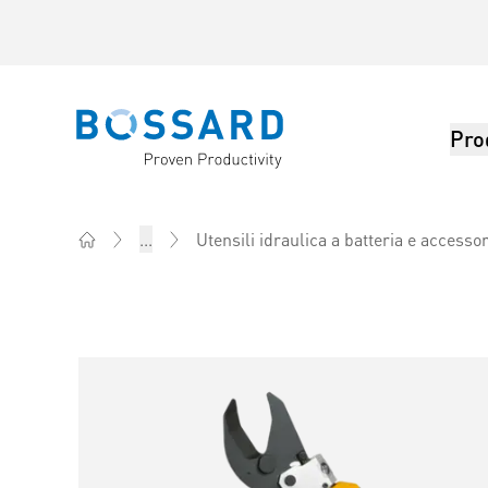
Pro
Bossard homepage
...
Utensili idraulica a batteria e accesso
Home