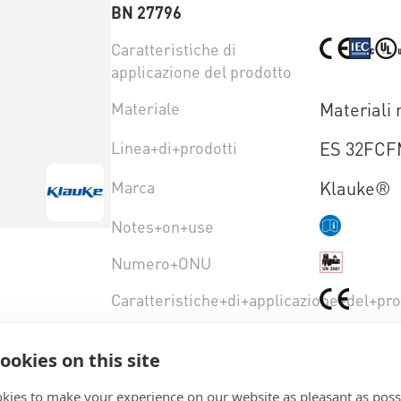
BN 27796
Caratteristiche di
applicazione del prodotto
Materiale
Materiali 
Linea+di+prodotti
ES 32FCF
Marca
Klauke®
Notes+on+use
Numero+ONU
Caratteristiche+di+applicazione+del+pr
ookies on this site
Seleziona una variante di
prodotto
kies to make your experience on our website as pleasant as poss