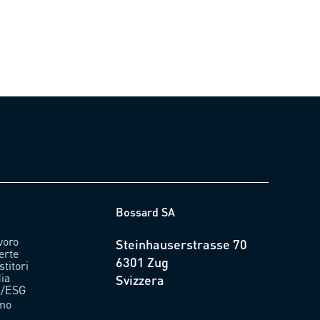
Bossard SA
avoro
Steinhauserstrasse 70
erte
6301 Zug
stitori
ia
Svizzera
tà/ESG
amo