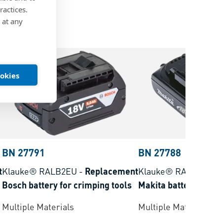
ractices.
 at any
ookies
BN 27791
BN 27788
t
Klauke® RALB2EU
-
Replacement
Klauke® RAL1
-
Rep
Bosch battery for crimping tools
Makita battery for c
Multiple Materials
Multiple Materials