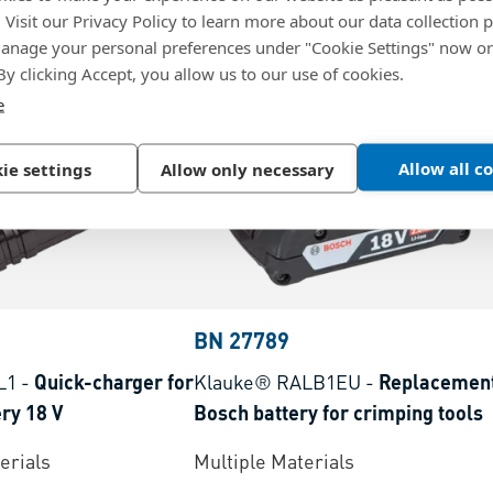
. Visit our Privacy Policy to learn more about our data collection p
nage your personal preferences under "Cookie Settings" now or
 By clicking Accept, you allow us to our use of cookies.
e
Allow all c
ie settings
Allow only necessary
BN 27789
L1
-
Quick-charger for
Klauke® RALB1EU
-
Replacemen
ry 18 V
Bosch battery for crimping tools
erials
Multiple Materials