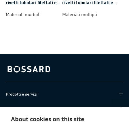
rivetti tubolari filettati e
rivetti tubolari filettati e
perni autoaggancianti
perni autoaggancianti
Materiali multipli
Materiali multipli
ciechi
ciechi
Bossard homepage
Prodotti e servizi
Knowledge Hub
About cookies on this site
Accesso diretto