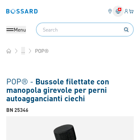
Login
Il tu
Bossard homepage
Search
Menu
POP®
...
Home
POP® -
Bussole filettate con
manopola girevole per perni
autoaggancianti ciechi
BN 25346