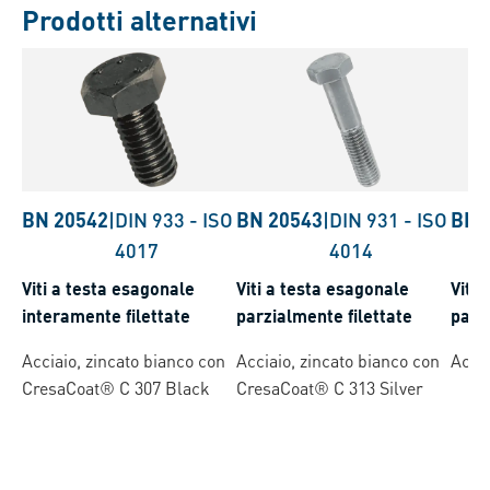
Prodotti alternativi
BN 20542
|
DIN 933
-
ISO
BN 20543
|
DIN 931
-
ISO
BN 
4017
4014
Viti a testa esagonale
Viti a testa esagonale
Viti 
interamente filettate
parzialmente filettate
parz
Acciaio, zincato bianco con
Acciaio, zincato bianco con
Accia
CresaCoat® C 307 Black
CresaCoat® C 313 Silver