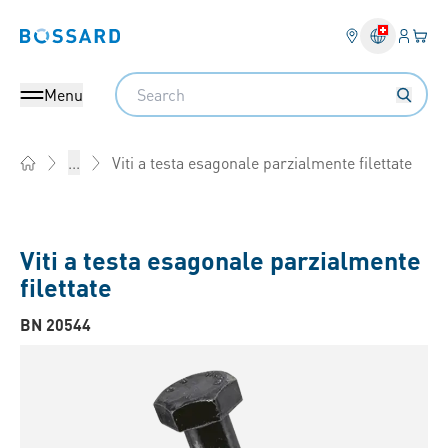
Login
Il tu
Bossard homepage
Search
Menu
Viti a testa esagonale parzialmente filettate
...
Home
Viti a testa esagonale parzialmente
filettate
BN 20544