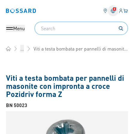
Login
Il tu
Bossard homepage
Search
Menu
Viti a testa bombata per pannelli di masonite con impronta a croce Pozidriv forma Z
...
Home
Viti a testa bombata per pannelli di
masonite con impronta a croce
Pozidriv forma Z
BN 50023