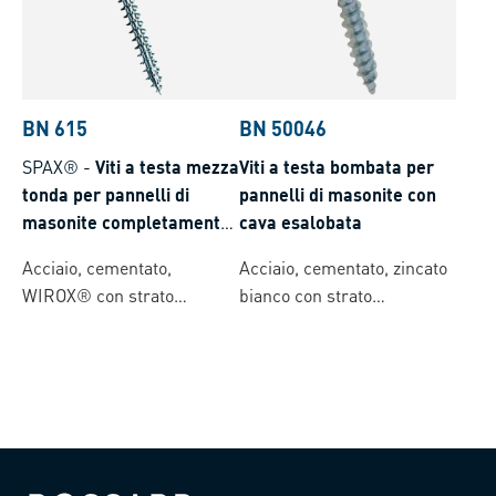
BN 615
BN 50046
SPAX®
-
Viti a testa mezza
Viti a testa bombata per
tonda per pannelli di
pannelli di masonite con
masonite completamente
cava esalobata
filettate, con impronta a
Acciaio, cementato,
Acciaio, cementato, zincato
croce Pozidriv forma Z con
WIROX® con strato
bianco con strato
punta 4CUT
lubrificante
lubrificante