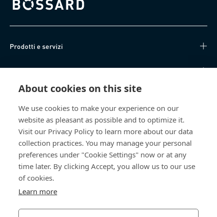
Bossard homepage
Prodotti e servizi
Knowledge Hub
About cookies on this site
Accesso diretto
We use cookies to make your experience on our
website as pleasant as possible and to optimize it.
Chi siamo
Visit our Privacy Policy to learn more about our data
collection practices. You may manage your personal
Bossard SA
preferences under "Cookie Settings" now or at any
Steinhauserstrasse 70
time later. By clicking Accept, you allow us to our use
6301 Zug
of cookies.
Svizzera
Learn more