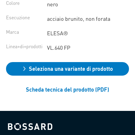
Colore
nero
Esecuzione
acciaio brunito, non forata
Marca
ELESA®
Linea+di+prodotti
VL.640 FP
Seleziona una variante di prodotto
Scheda tecnica del prodotto (PDF)
Bossard homepage