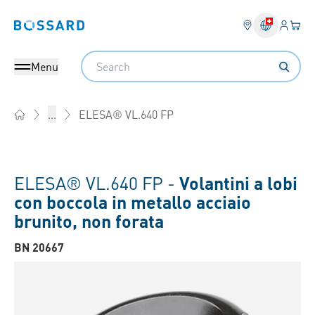
Login
Il tu
Bossard homepage
Search
Menu
ELESA® VL.640 FP
...
Home
ELESA® VL.640 FP -
Volantini a lobi
con boccola in metallo acciaio
brunito, non forata
BN 20667