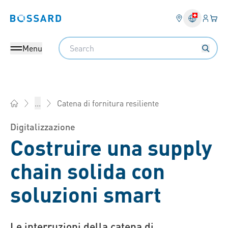
Login
Il tu
Bossard homepage
Search
Menu
Catena di fornitura resiliente
...
Bossard AG Svizzera - Elementi di fissaggio, Ingegneria, Logi
Digitalizzazione
Costruire una supply
chain solida con
soluzioni smart
Le interruzioni della catena di