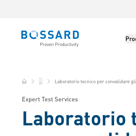
Pro
Bossard homepage
Laboratorio tecnico per convalidare gli elementi d
...
Bossard AG Svizzera - Elementi di fissaggio, Ingegner
Expert Test Services
Laboratorio 