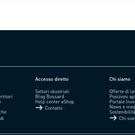
Accesso diretto
Chi siamo
Settori idustriali
Offerte di l
rtitori
Blog Bossard
Posizioni ap
e
Help center eShop
Portale Inve
News e med
Contatto
che
Sostenibili
ub
Chi si