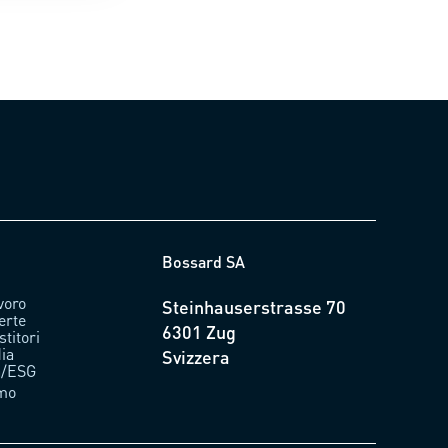
Bossard SA
avoro
Steinhauserstrasse 70
erte
6301 Zug
stitori
ia
Svizzera
tà/ESG
amo