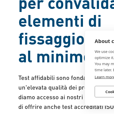
per convalida
elementi di
fissaggio e r
About c
al minimo i r
We use coo
optimize it
You may ma
time later.
Test affidabili sono fondamentali p
Learn mor
un'elevata qualità dei prodotti in div
Cook
diamo accesso ai nostri laboratori 
di offrire anche test accreditati IS