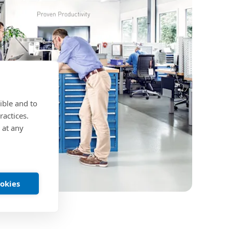
ible and to
ractices.
 at any
ookies