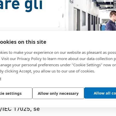
re gli
idurre
ookies on this site
ischi
kies to make your experience on our website as pleasant as poss
. Visit our Privacy Policy to learn more about our data collection p
nage your personal preferences under "Cookie Settings" now or
 By clicking Accept, you allow us to our use of cookies.
er garantire
e
ersi settori. Vi
Allow all c
ie settings
Allow only necessary
di collaudo, in grado
O/IEC 17025, se