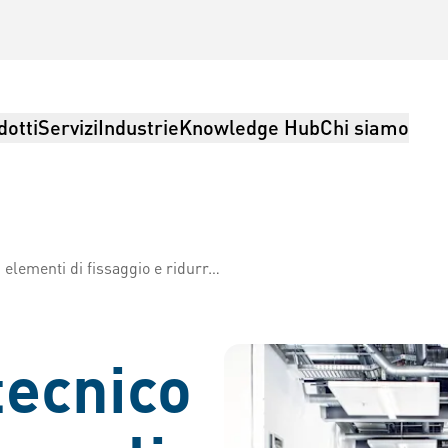
dotti
Servizi
Industrie
Knowledge Hub
Chi siamo
i fissaggio e ridurre al minimo i rischi
ia, Logistica
tecnico