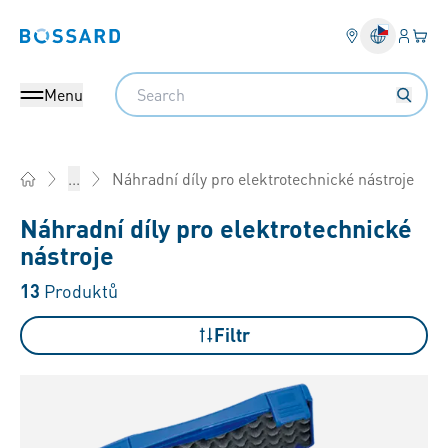
Přihlás
Váš k
Bossard homepage
Search
Menu
Náhradní díly pro elektrotechnické nástroje
...
Home
Náhradní díly pro elektrotechnické
nástroje
13
Produktů
Filtr