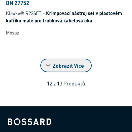
BN 27752
Klauke® R22SET
-
Krimpovací nástroj set v plastovém
kufříku malé pro trubková kabelová oka
Mosaz
Zobrazit Více
12
z
13
Produktů
Bossard homepage