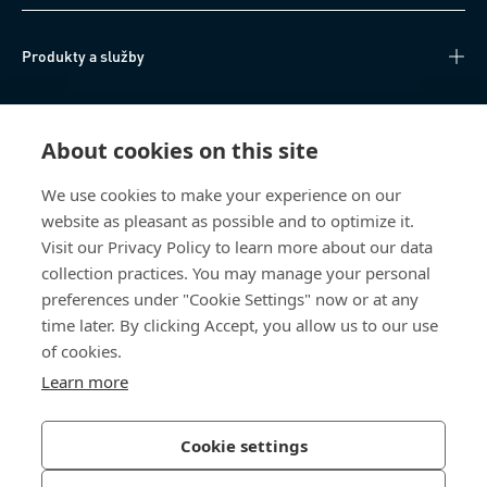
Produkty a služby
Technické informace
About cookies on this site
Užitečné odkazy
We use cookies to make your experience on our
website as pleasant as possible and to optimize it.
O nás
Visit our Privacy Policy to learn more about our data
collection practices. You may manage your personal
Bossard Česká republika
preferences under "Cookie Settings" now or at any
time later. By clicking Accept, you allow us to our use
Tuřanka 1519/115a
627 00 Brno
of cookies.
Česká republika
Learn more
Cookie settings
Zásady ochrany osobních údajů
Tiráž