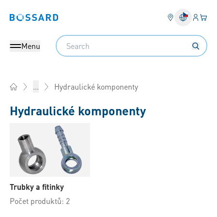
Přihlás
Váš k
Bossard homepage
Search
Menu
Hydraulické komponenty
...
Home
Hydraulické komponenty
Trubky a fitinky
Počet produktů: 2