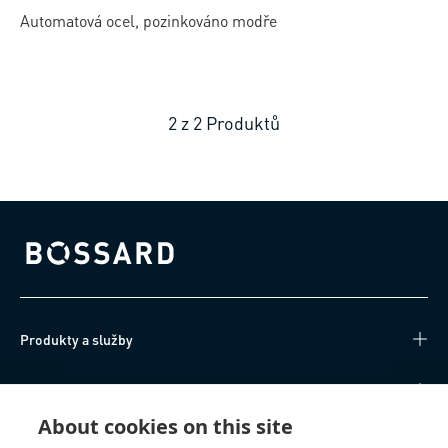
Automatová ocel, pozinkováno modře
2
z
2
Produktů
Bossard homepage
Produkty a služby
Technické informace
About cookies on this site
Užitečné odkazy