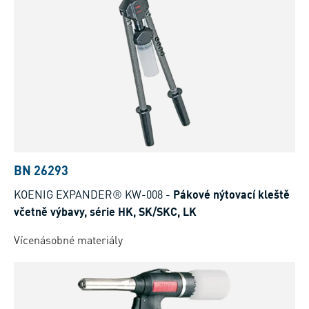
BN 26293
KOENIG EXPANDER® KW-008
-
Pákové nýtovací kleště
včetně výbavy, série HK, SK/SKC, LK
Vícenásobné materiály