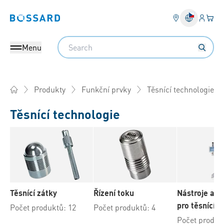
Přihlás
Váš k
Bossard homepage
Search
Menu
Těsnící technologie
Produkty
Funkční prvky
Home
Těsnící technologie
Těsnící zátky
Řízení toku
Nástroje a v
pro těsnící t
Počet produktů: 12
Počet produktů: 4
Počet produk