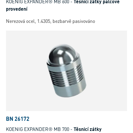
KOENIG EXPANDER® MB 600
-
Těsnicí zátky palcové
provedení
Nerezová ocel, 1.4305, bezbarvě pasivováno
BN 26172
KOENIG EXPANDER® MB 700
-
Těsnicí zátky