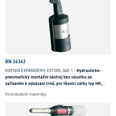
BN 26362
KOENIG EXPANDER® EXTOOL 040-1
-
Hydraulicko-
pneumatický montážní nástroj bez náustku se
zařízením k odsávání trnů, pro těsnicí zátky typ HK,
SK/SKC, LK
Vícenásobné materiály