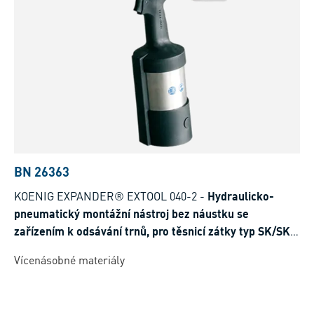
BN 26363
KOENIG EXPANDER® EXTOOL 040-2
-
Hydraulicko-
pneumatický montážní nástroj bez náustku se
zařízením k odsávání trnů, pro těsnicí zátky typ SK/SKC,
LK
Vícenásobné materiály