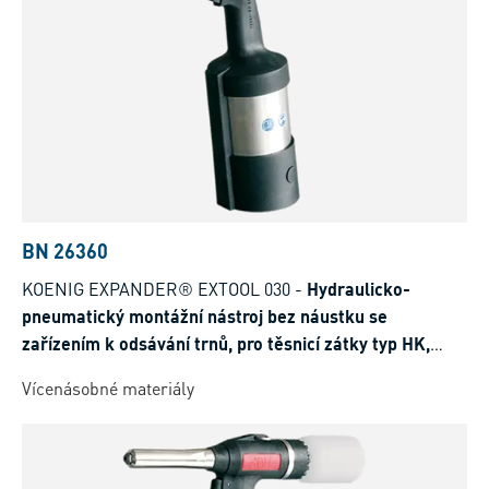
BN 26360
KOENIG EXPANDER® EXTOOL 030
-
Hydraulicko-
pneumatický montážní nástroj bez náustku se
zařízením k odsávání trnů, pro těsnicí zátky typ HK,
SK/SKC, LK
Vícenásobné materiály